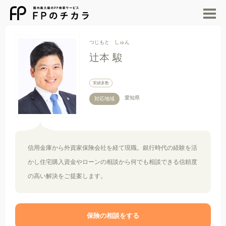
M
つじもと しゅん
辻本 駿
実績多数
愛知県
対応地域
信用金庫から外資家保険会社を経て現職。銀行時代の経験を活
かし住宅購入資金やローンの相談から何でも相談できる信頼度
の高い解決をご提案します。
保険の相談をする