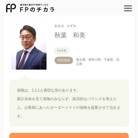
M
あきば かずみ
秋葉 和美
実績多数
東京都、神奈川県、千葉県、埼
対応地域
玉県
保険は、1人1人適切な形があります。
家計全体を見て保険のみならず、経済的なバランスを考えた
上、お客様にあったオーダーメイドの保険を提案させて頂きま
す。