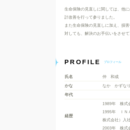
生命保険の見直しに関しては、他に
計改善を行って参りました。
また生命保険の見直しに加え、損害
対しても、解決のお手伝いをさせて
PROFILE
プロフィール
氏名
仲 和成
かな
なか かずな
年代
1989年 株
1995年 Ｉ
経歴
株式会社）入
2003年 株